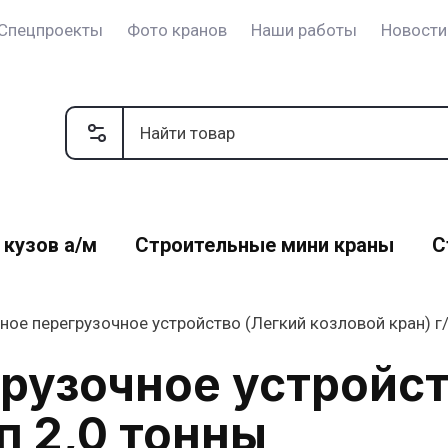
Спецпроекты
Фото кранов
Наши работы
Новости
 кузов а/м
Строительные мини краны
С
ое перегрузочное устройство (Легкий козловой кран) г/
рузочное устройст
п 2,0 тонны