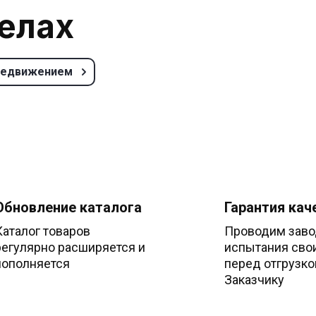
делах
редвижением
Обновление каталога
Гарантия кач
Каталог товаров
Проводим заво
регулярно расширяется и
испытания сво
пополняется
перед отгрузко
Заказчику