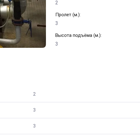
2
Пролет (м.):
3
Высота подъёма (м.):
3
2
3
3