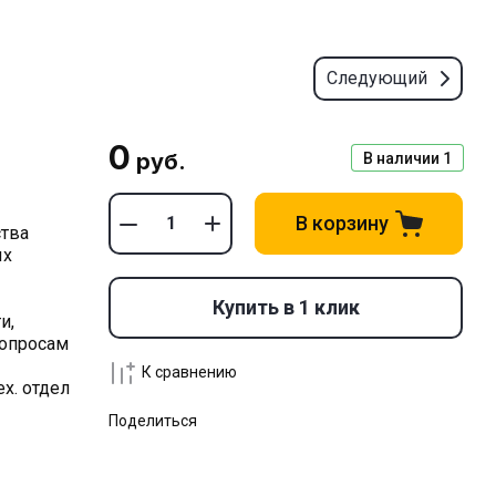
Следующий
0
руб.
В наличии
1
В корзину
тва
ых
Купить в 1 клик
и,
вопросам
К сравнению
ех. отдел
Поделиться