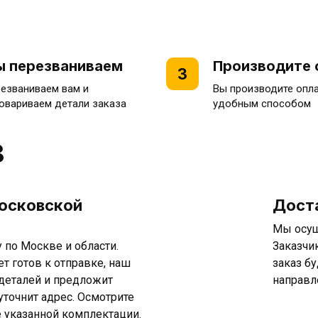
 перезваниваем
Производите 
3
езваниваем вам и
Вы производите опл
овариваем детали заказа
удобным способом
в
Московской
Дост
Мы осущ
по Москве и области.
Заказчи
ет готов к отправке, наш
заказ б
 деталей и предложит
направл
уточнит адрес. Осмотрите
е указанной комплектации.